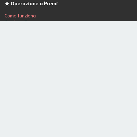
Operazione a Premi
Come funziona
Catalogo Premi
Regolamento
Servizi per le aziende
Partner
Campagne di marketing
Termini e Condizioni
Socials
Seguici su Facebook
Seguici su Instagram
Seguici su Pinterest
Seguici su Linkedin
Premia il tuo amore
2026 © Copyright
Ferdinando Torriero
- P.IVA 14123021009
. All Rights Reserved | Development &