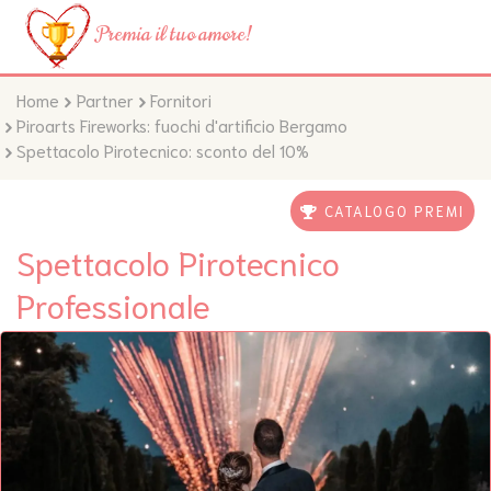
Premia il tuo amore!
Home
Partner
Fornitori
Piroarts Fireworks: fuochi d'artificio Bergamo
Spettacolo Pirotecnico: sconto del 10%
CATALOGO PREMI
Spettacolo Pirotecnico
Professionale