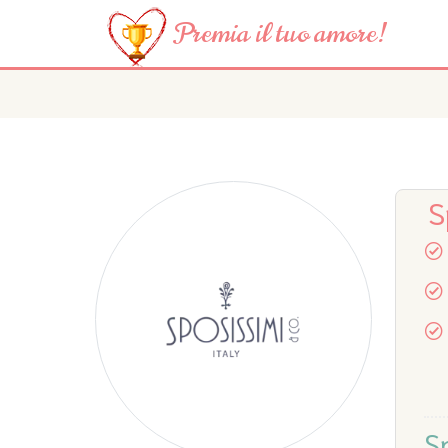
Premia il tuo amore!
S
S