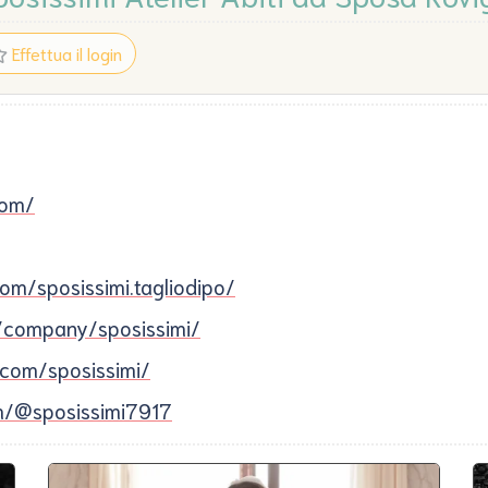
Effettua il login
com/
m/sposissimi.tagliodipo/
m/company/sposissimi/
.com/sposissimi/
m/@sposissimi7917